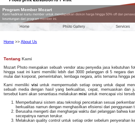
Program Member Mozart
Kami hadirkan kartu member untuk mendapatkan diskon harga hingga 50% off dan penawa
keuntungan dari program member ini.
Home
Photo Gallery
Services
Home
>>
About Us
Tentang
Kami
Mozart Photo merupakan sebuah vendor atau penyedia jasa kebutuhan foto
hingga saat ini kami memiliki lebih dari 3000 pelanggan di 5 negara dan
mulai dari korporat, pemerintahan, lembaga negara, artis ternama hingga pe
Kami memiliki
visi
untuk mempermudah setiap orang untuk dapat men
sebuah media dengan hasil yang berkualitas, cepat, memuaskan dan ju
tersebut kami akan senantiasa melakukan
misi
untuk mencapai visi terseb
Memperbaharui sistem atau teknologi pencetakan sesuai perkemban
berkualitas namun dengan menghasilkan efisiensi dari penggunaan te
Berusaha mengerti dan menghargai waktu dari pelanggan bahwa kam
secepatnya namun terukur.
Melakukan quality control untuk setiap order sebelum penyerahan k